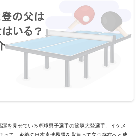
しい活躍を見せている卓球男子選手の篠塚大登選手。イケメ
まって、今後の日本卓球界隈を背負って立つ存在へと成